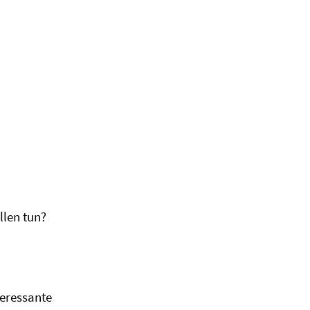
llen tun?
teressante