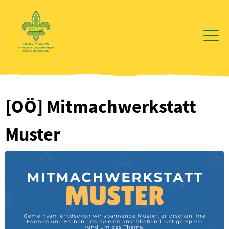
Zum
Inhalt
wechseln
[OÖ] Mitmachwerkstatt
Muster